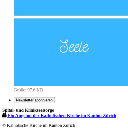
Zeige
Größe: 97.6 KB
Bild
in
Newsletter abonnieren
voller
Spital- und Klinikseelsorge
Größe…
Ein Angebot der Katholischen Kirche im Kanton Zürich
© Katholische Kirche im Kanton Zürich