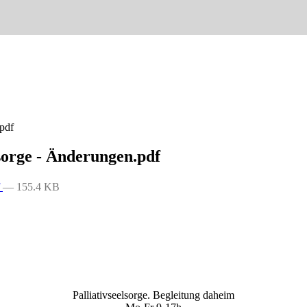
.pdf
lsorge - Änderungen.pdf
f
— 155.4 KB
Palliativseelsorge. Begleitung daheim