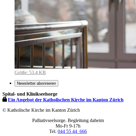
Zeige
Größe: 53.4 KB
Bild
in
Newsletter abonnieren
voller
Spital- und Klinikseelsorge
Größe…
Ein Angebot der Katholischen Kirche im Kanton Zürich
© Katholische Kirche im Kanton Zürich
Palliativseelsorge. Begleitung daheim
Mo-Fr 9-17h
Tel.
044 55 44 666